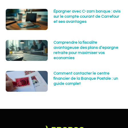
Épargner avec C-zam banque : avis
sur le compte courant de Carrefour
et ses avantages
Comprendre la fiscalite
avantageuse des plans d’epargne
retraite pour maximiser vos
economies
Comment contacter le centre
financier de la Banque Postale : un
guide complet